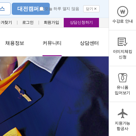
스
대전캠퍼스
오늘 하루 열지 않음
닫기 ✕
수강료 안내
즐겨찾기
|
로그인
|
회원가입
상담신청하기
채용정보
커뮤니티
상담센터
이미지체킹
신청
유니폼
입어보기
지원가능
항공사