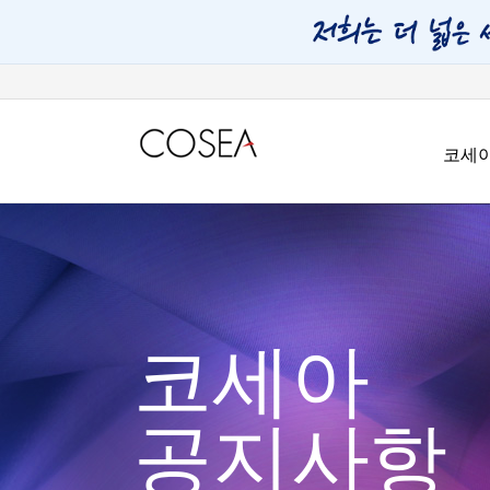
코세
코세아
공지사항