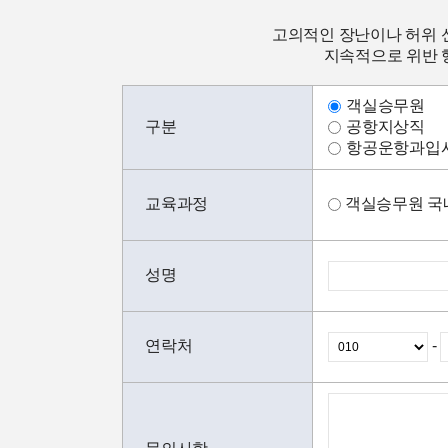
고의적인 장난이나 허위 
지속적으로 위반 행
객실승무원
구분
공항지상직
항공운항과입
교육과정
객실승무원 국
성명
연락처
-