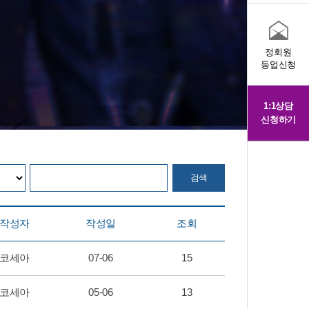
정회원
등업신청
1:1상담
신청하기
작성자
작성일
조회
코세아
07-06
15
코세아
05-06
13