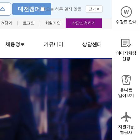
스
대전캠퍼스
오늘 하루 열지 않음
닫기 ✕
수강료 안내
즐겨찾기
|
로그인
|
회원가입
상담신청하기
채용정보
커뮤니티
상담센터
이미지체킹
신청
유니폼
입어보기
지원가능
항공사