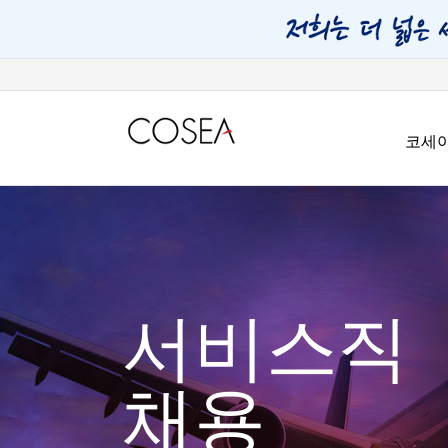
코세
서비스직
채용