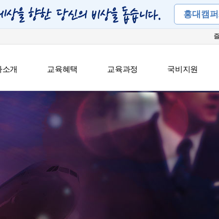
홍대캠퍼
아소개
교육혜택
교육과정
국비지원