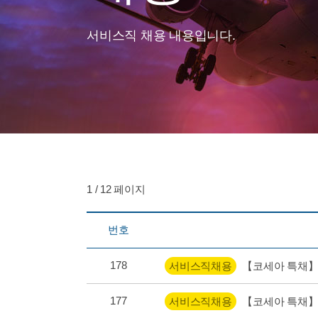
서비스직 채용 내용입니다.
1 / 12 페이지
번호
178
서비스직채용
【코세아 특채】
177
서비스직채용
【코세아 특채】