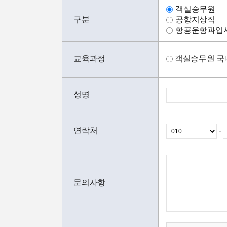
객실승무원
구분
공항지상직
항공운항과입
교육과정
객실승무원 국
성명
연락처
-
문의사항