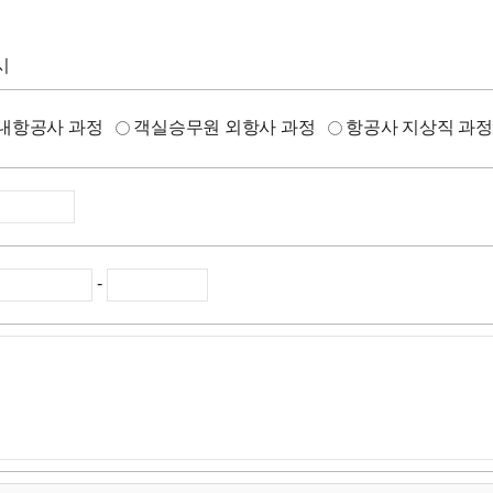
시
내항공사 과정
객실승무원 외항사 과정
항공사 지상직 과
-