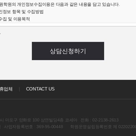
학원의 개인정보수집이용은 다음과 같은 내용을 담고 있습니다.
개인정보 항목 및 수집방법
수집 및 이용목적
인정보의 보유 및 이용기간
.
개인정보 항목 및 수집방법
객님의 온라인상담(입학문의, 상담신청)을 위해 개인정보를
집하고 있습니다.
 연락처, 출생년도, 신장 등 기록
음과 같은 방법으로 개인정보를 수집합니다.
상담신청(입학문의, 상담신청)
집 및 이용목적
집한 개인정보를 다음의 목적을 위해 활용합니다.
휴업체
|
CONTACT US
대한 학과담당자들의 전화 및 이메일 상담
강좌) 개발 및 특화, 이벤트 등 광고성 정보 전달
인정보의 보유 및 이용기간
정보 수집 및 이용목적이 달성된 후에는 해당 정보를 지체 없이 파기합니다
 마포구 양화로 100 삼연빌딩4층 코세아
전화 : 02-2138-2613
회원 컨텐츠관련 동의사항
석
사업자등록번호 : 369-95-00448
학원운영설립등록번호 제 02202200
아학원 이용자의 개인정보를 타인 또는 타기업,기관에 공개하지 않습니다
경우에는 예외로 합니다