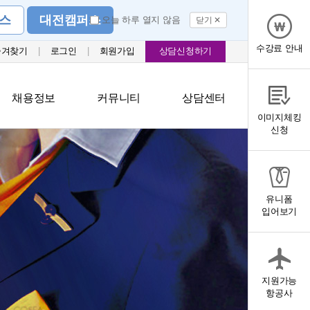
스
대전캠퍼스
오늘 하루 열지 않음
닫기 ✕
수강료 안내
즐겨찾기
|
로그인
|
회원가입
상담신청하기
채용정보
커뮤니티
상담센터
이미지체킹
신청
유니폼
입어보기
지원가능
항공사