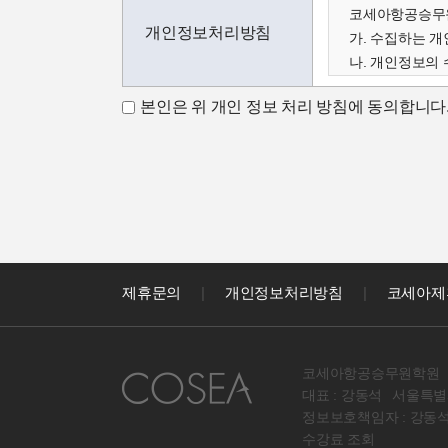
코세아항공승무원
개인정보처리방침
가. 수집하는 
나. 개인정보의 
다. 수집한 개
본인은 위 개인 정보 처리 방침에 동의합니다
가. 수집하는 
코세아학원은 고
아래와 같이 수
- 성명, 이메일,
코세아학원은 다
- 홈페이지 내 
나. 개인정보 수
코세아학원은 수
제휴문의
|
개인정보처리방침
|
코세아제
- 과정문의에 
- 신규 서비스(
다. 수집한 개
코세아항공승무원학원
원칙적으로 개인
대표 : 강동석
서울특별시
라. 코세아 정
정보보호책임자 : 강동
원칙적으로 코세
수강료 조회
다만, 아래의 