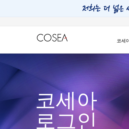
코세
코세아
로그인