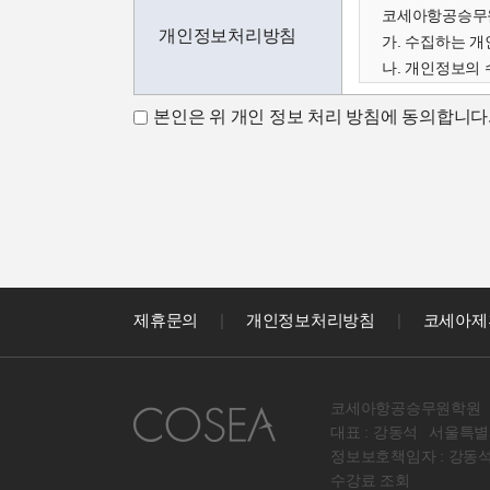
코세아항공승무원
개인정보처리방침
가. 수집하는 
나. 개인정보의 
다. 수집한 개
본인은 위 개인 정보 처리 방침에 동의합니다
가. 수집하는 
코세아학원은 고
아래와 같이 수
- 성명, 이메일,
코세아학원은 다
- 홈페이지 내 
나. 개인정보 수
코세아학원은 수
제휴문의
|
개인정보처리방침
|
코세아제
- 과정문의에 
- 신규 서비스(
다. 수집한 개
코세아항공승무원학원
원칙적으로 개인
대표 : 강동석
서울특별시
라. 코세아 정
정보보호책임자 : 강동
원칙적으로 코세
수강료 조회
다만, 아래의 