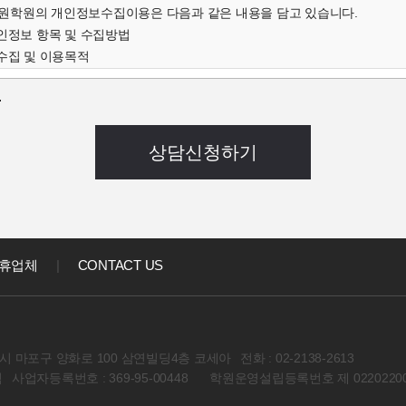
학원의 개인정보수집이용은 다음과 같은 내용을 담고 있습니다.
개인정보 항목 및 수집방법
수집 및 이용목적
인정보의 보유 및 이용기간
.
개인정보 항목 및 수집방법
객님의 온라인상담(입학문의, 상담신청)을 위해 개인정보를
집하고 있습니다.
 연락처, 출생년도, 신장 등 기록
음과 같은 방법으로 개인정보를 수집합니다.
상담신청(입학문의, 상담신청)
집 및 이용목적
집한 개인정보를 다음의 목적을 위해 활용합니다.
휴업체
|
CONTACT US
대한 학과담당자들의 전화 및 이메일 상담
강좌) 개발 및 특화, 이벤트 등 광고성 정보 전달
인정보의 보유 및 이용기간
정보 수집 및 이용목적이 달성된 후에는 해당 정보를 지체 없이 파기합니다
 마포구 양화로 100 삼연빌딩4층 코세아
전화 : 02-2138-2613
회원 컨텐츠관련 동의사항
석
사업자등록번호 : 369-95-00448
학원운영설립등록번호 제 02202200
아학원 이용자의 개인정보를 타인 또는 타기업,기관에 공개하지 않습니다
경우에는 예외로 합니다