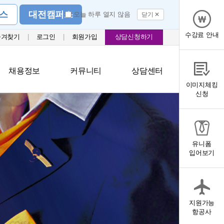
스
대전캠퍼스
오늘 하루 열지 않음
닫기 ✕
수강료 안내
즐겨찾기
|
로그인
|
회원가입
상담신청하기
채용정보
커뮤니티
상담센터
이미지체킹
신청
유니폼
입어보기
지원가능
항공사