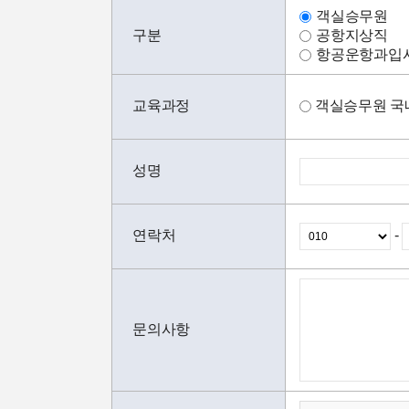
객실승무원
구분
공항지상직
항공운항과입
교육과정
객실승무원 국
성명
연락처
-
문의사항