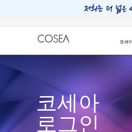
코세
코세아
로그인