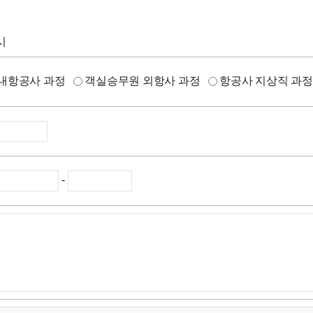
시
내항공사 과정
객실승무원 외항사 과정
항공사 지상직 과
-