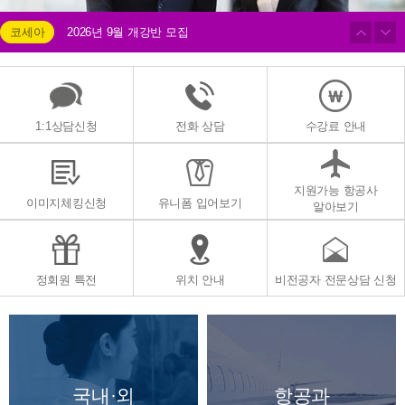
코세아
2026년 9월 개강반 모집
코세아
2026년 9월 개강반 모집
코세아
2026년 9월 개강반 모집
1:1상담신청
전화 상담
수강료 안내
지원가능 항공사
이미지체킹신청
유니폼 입어보기
알아보기
정회원 특전
위치 안내
비전공자 전문상담 신청
국내·외
항공과